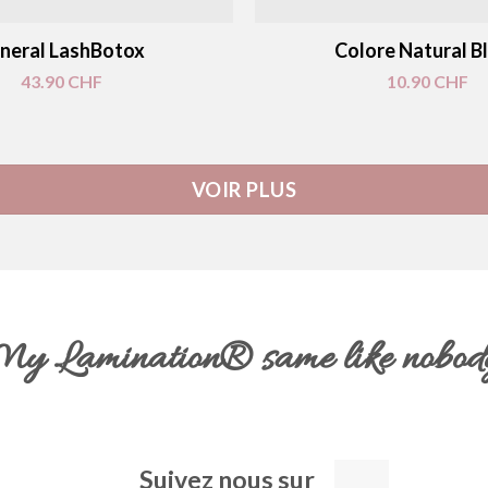
neral LashBotox
Colore Natural B
43.90
CHF
10.90
CHF
VOIR PLUS
y Lamination®️ same like nobod
Suivez nous sur