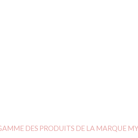
Raiko Lashes & Be
distributeur exclusi
marque
My Lamina
AMME DES PRODUITS DE LA MARQUE MY 