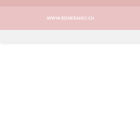
Skip
to
WWW.REINERAIKO.CH
content