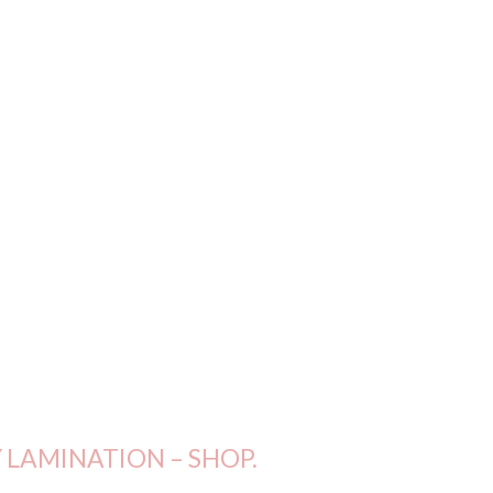
auty –
le
f de la
tion en Suisse
LAMINATION – SHOP.